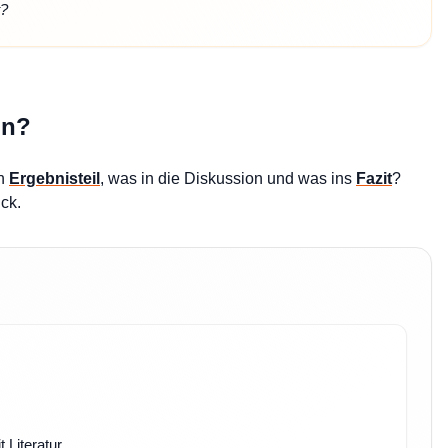
t?
in?
en
Ergebnisteil
, was in die Diskussion und was ins
Fazit
?
ck.
 Literatur