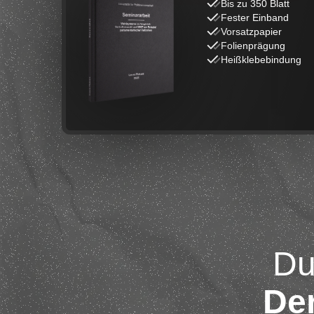
Bis zu 350 Blatt
Fester Einband
Vorsatzpapier
Folienprägung
Heißklebebindung
Du
Der