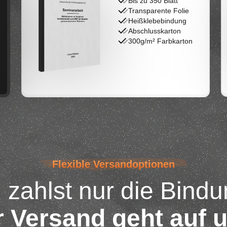
Bis zu 350 Blatt
Transparente Folie
Heißklebebindung
Abschlusskarton
300g/m² Farbkarton
Flexible Versandoptionen
 zahlst nur die Bindu
 Versand geht auf 