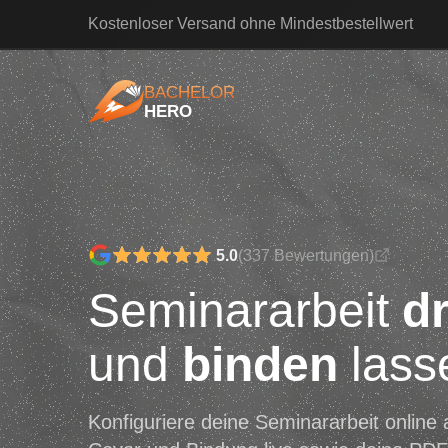
Kostenloser Versand ohne Mindestbestellwert
BACHELOR
HERO
BachelorHero
5.0
(337 Bewertungen)
Seminararbeit
d
und
binden
lass
Konfiguriere deine Seminararbeit online 