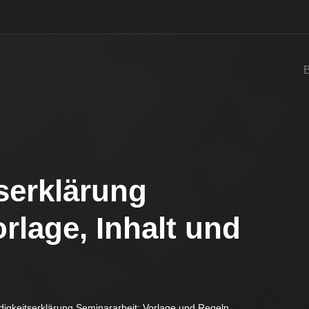
serklärung
rlage, Inhalt und
digkeitserklärung Seminararbeit: Vorlage und Regeln