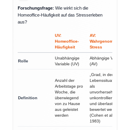
Forschungsfrage:
Wie wirkt sich die
Homeoffice-Häufigkeit auf das Stresserleben
aus?
UV:
AV:
Homeoffice-
Wahrgenommener
Häufigkeit
Stress
Unabhängige
Abhängige Variable
Rolle
Variable (UV)
(AV)
„Grad, in dem
Anzahl der
Lebenssituationen
Arbeitstage pro
als
Woche, die
unvorhersehbar,
Definition
überwiegend
unkontrollierbar
von zu Hause
und überlastend
aus geleistet
bewertet werden"
werden
(Cohen et al.,
1983)