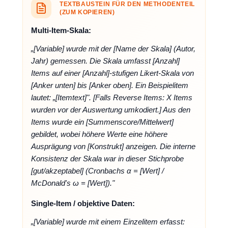
TEXTBAUSTEIN FÜR DEN METHODENTEIL
(ZUM KOPIEREN)
Multi-Item-Skala:
„[Variable] wurde mit der [Name der Skala] (Autor,
Jahr) gemessen. Die Skala umfasst [Anzahl]
Items auf einer [Anzahl]-stufigen Likert-Skala von
[Anker unten] bis [Anker oben]. Ein Beispielitem
lautet: „[Itemtext]". [Falls Reverse Items: X Items
wurden vor der Auswertung umkodiert.] Aus den
Items wurde ein [Summenscore/Mittelwert]
gebildet, wobei höhere Werte eine höhere
Ausprägung von [Konstrukt] anzeigen. Die interne
Konsistenz der Skala war in dieser Stichprobe
[gut/akzeptabel] (Cronbachs α = [Wert] /
McDonald's ω = [Wert])."
Single-Item / objektive Daten:
„[Variable] wurde mit einem Einzelitem erfasst: