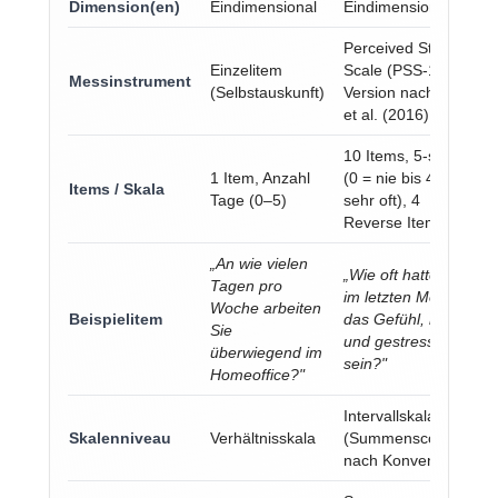
Dimension(en)
Eindimensional
Eindimensional
Perceived Stress
Einzelitem
Scale (PSS-10), dt.
Messinstrument
(Selbstauskunft)
Version nach Klein
et al. (2016)
10 Items, 5-stufig
1 Item, Anzahl
(0 = nie bis 4 =
Items / Skala
Tage (0–5)
sehr oft), 4
Reverse Items
„An wie vielen
„Wie oft hatten Sie
Tagen pro
im letzten Monat
Woche arbeiten
Beispielitem
das Gefühl, nervös
Sie
und gestresst zu
überwiegend im
sein?"
Homeoffice?"
Intervallskala
Skalenniveau
Verhältnisskala
(Summenscore,
nach Konvention)