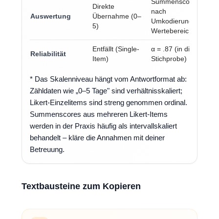
Summenscore
Direkte
nach
Auswertung
Übernahme (0–
Umkodierung,
5)
Wertebereich 0–40
Entfällt (Single-
α = .87 (in dieser
Reliabilität
Item)
Stichprobe)
* Das Skalenniveau hängt vom Antwortformat ab:
Zähldaten wie „0–5 Tage" sind verhältnisskaliert;
Likert-Einzelitems sind streng genommen ordinal.
Summenscores aus mehreren Likert-Items
werden in der Praxis häufig als intervallskaliert
behandelt – kläre die Annahmen mit deiner
Betreuung.
Textbausteine zum Kopieren