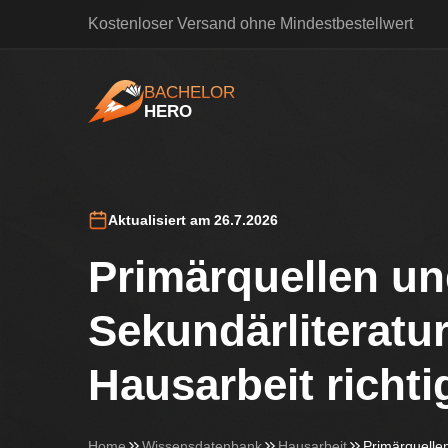
Kostenloser Versand ohne Mindestbestellwert
BACHELOR
HERO
BachelorHero
Aktualisiert am 26.7.2026
Primärquellen u
Sekundärliteratur
Hausarbeit richti
Home
Wissensdatenbank
Hausarbeit
Primärquelle