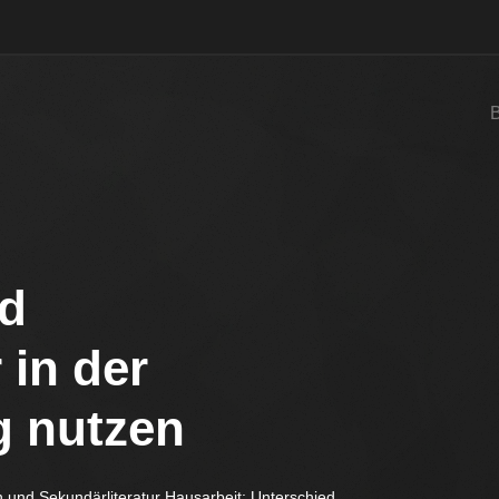
nd
 in der
g nutzen
n und Sekundärliteratur Hausarbeit: Unterschied