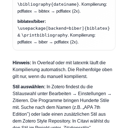
\bibliography{dateiname}
. Kompilierung:
pdflatex → bibtex → pdflatex (2x).
biblatex/biber:
\usepackage[backend=biber]{biblatex}
&
\printbibliography
. Kompilierung:
pdflatex → biber → pdflatex (2x).
Hinweis:
In Overleaf oder mit latexmk läuft die
Kompilierung automatisch. Die Reihenfolge oben
gilt nur, wenn du manuell kompilierst.
Stil auswählen:
In Zotero findest du die
Stilauswahl unter Bearbeiten → Einstellungen →
Zitieren. Die Programme bringen Hunderte Stile
mit. Suche nach dem Namen (z.B. „APA 7th
Edition") oder lade einen zusätzlichen Stil aus
dem Zotero Style Repository. In Citavi wählst du
den Stil im Projekt unter „Zitationsstile".