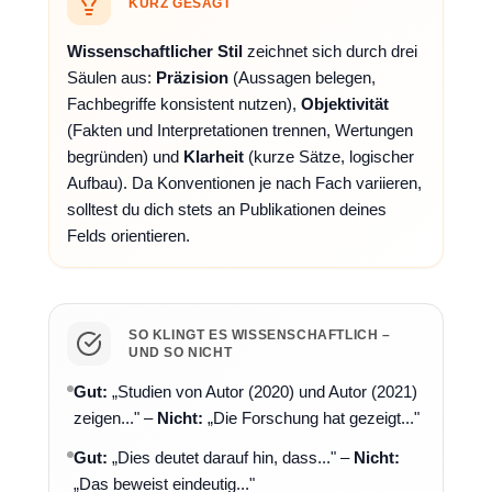
KURZ GESAGT
Wissenschaftlicher Stil
zeichnet sich durch drei
Säulen aus:
Präzision
(Aussagen belegen,
Fachbegriffe konsistent nutzen),
Objektivität
(Fakten und Interpretationen trennen, Wertungen
begründen) und
Klarheit
(kurze Sätze, logischer
Aufbau). Da Konventionen je nach Fach variieren,
solltest du dich stets an Publikationen deines
Felds orientieren.
SO KLINGT ES WISSENSCHAFTLICH –
UND SO NICHT
Gut:
„Studien von Autor (2020) und Autor (2021)
zeigen..." –
Nicht:
„Die Forschung hat gezeigt..."
Gut:
„Dies deutet darauf hin, dass..." –
Nicht:
„Das beweist eindeutig..."