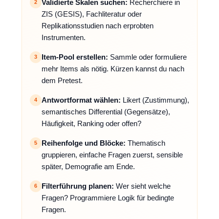
Validierte Skalen suchen:
Recherchiere in
2
ZIS (GESIS), Fachliteratur oder
Replikationsstudien nach erprobten
Instrumenten.
Item-Pool erstellen:
Sammle oder formuliere
3
mehr Items als nötig. Kürzen kannst du nach
dem Pretest.
Antwortformat wählen:
Likert (Zustimmung),
4
semantisches Differential (Gegensätze),
Häufigkeit, Ranking oder offen?
Reihenfolge und Blöcke:
Thematisch
5
gruppieren, einfache Fragen zuerst, sensible
später, Demografie am Ende.
Filterführung planen:
Wer sieht welche
6
Fragen? Programmiere Logik für bedingte
Fragen.