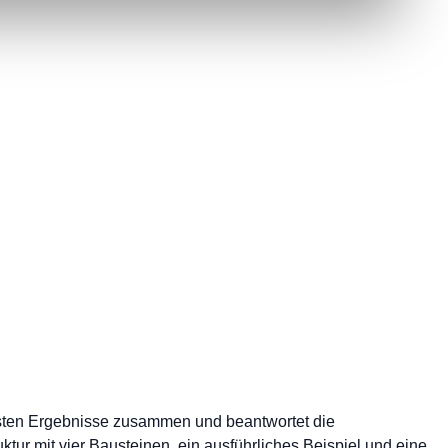
gsten Ergebnisse zusammen und beantwortet die
tur mit vier Bausteinen, ein ausführliches Beispiel und eine