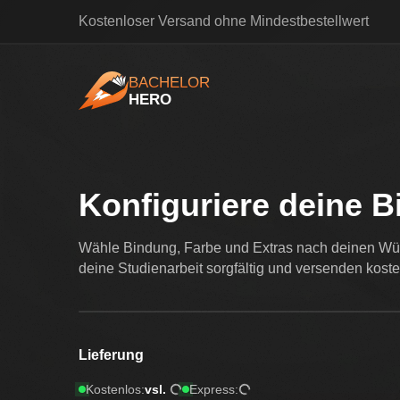
Kostenloser Versand ohne Mindestbestellwert
BACHELOR
HERO
BachelorHero
Konfiguriere deine 
Wähle Bindung, Farbe und Extras nach deinen Wün
deine Studienarbeit sorgfältig und versenden kost
Lieferung
Lieferdatum wird geladen
Lieferdatum wird gelade
Kostenlos:
vsl.
Express: