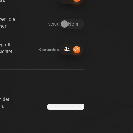
en.
ken, die
Nein
9,90€
chen.
prüft
Ja
Kostenlos
ichtet.
n der
n.
Mehr Informationen