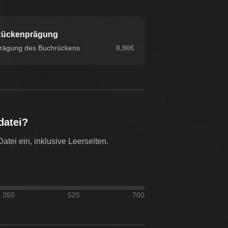
ückenprägung
rägung des Buchrückens
8,90€
datei?
tei ein, inklusive Leerseiten.
350
525
700