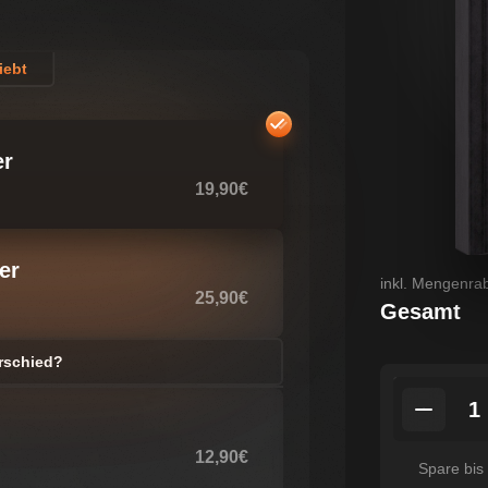
iebt
er
19,90€
er
inkl. Mengenrab
25,90€
Gesamt
erschied?
1
12,90€
Spare bis